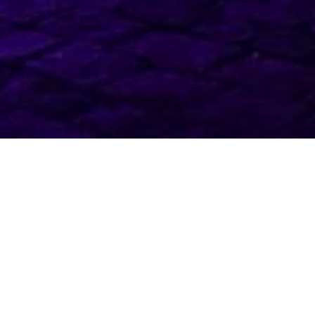
Über Uns
Herzlich Willkommen bei Danny´s Eventser
hinaus.
Wir verstehen uns als Fullservice Dienstl
Mit Sitz in Hockenheim befinden wir uns